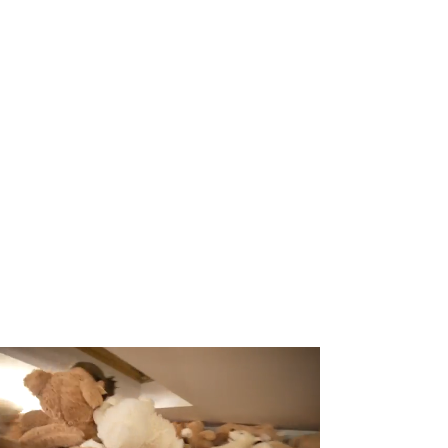
Mes esame profesionalai – diplomuotų
floristų, kūrybingų ir atsidavusių darbui
žmonių komanda.
Norime prisipažinti, kad esame šiek
tiek pamišę. Pamišę dėl darbo su
augalais. Degame noru kurti, nes
floristika – mūsų gyvenimas. Norime,
kad ši aistra gėlėms pasitarnautų Jums
– žmonėms, neabejingiems grožiui ir
augalams.
Susipažinkime